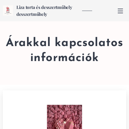
Liza torta és desszertműhely
desszertműhely
Árakkal kapcsolatos
információk