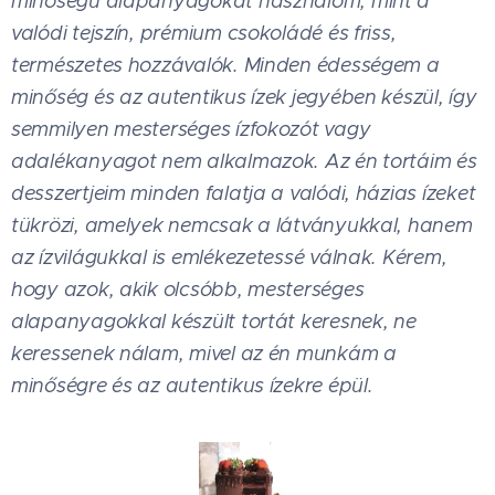
minőségű alapanyagokat használom, mint a
valódi tejszín, prémium csokoládé és friss,
természetes hozzávalók. Minden édességem a
minőség és az autentikus ízek jegyében készül, így
semmilyen mesterséges ízfokozót vagy
adalékanyagot nem alkalmazok. Az én tortáim és
desszertjeim minden falatja a valódi, házias ízeket
tükrözi, amelyek nemcsak a látványukkal, hanem
az ízvilágukkal is emlékezetessé válnak. Kérem,
hogy azok, akik olcsóbb, mesterséges
alapanyagokkal készült tortát keresnek, ne
keressenek nálam, mivel az én munkám a
minőségre és az autentikus ízekre épül.