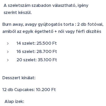
A szeletszám szabadon választható, igény
szerint készül.
Burn away, avagy gyújtogatós torta : 2 db fotóval,
amiből az egyik égethető + női vagy férfi díszítés
14 szelet: 25.500 Ft
16 szelet: 28.700 Ft
20 szelet: 35.100 Ft
Desszert kínálat:
12 db Cupcakes: 10.200 Ft
Alap ízek: